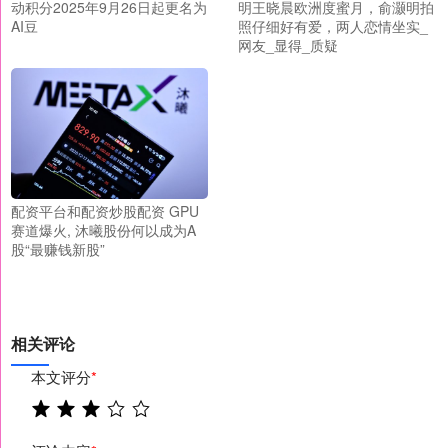
动积分2025年9月26日起更名为
明王晓晨欧洲度蜜月，俞灏明拍
AI豆
照仔细好有爱，两人恋情坐实_
网友_显得_质疑
配资平台和配资炒股配资 GPU
赛道爆火, 沐曦股份何以成为A
股“最赚钱新股”
相关评论
本文评分
*