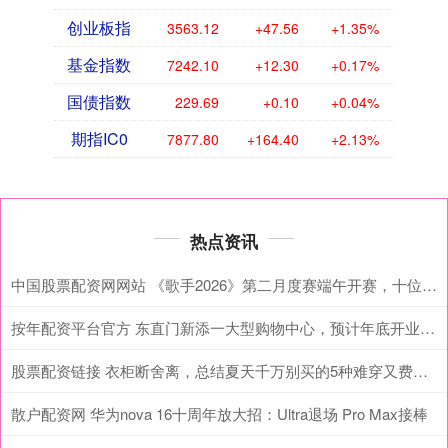
创业板指
3563.12
+47.56
+1.35%
基金指数
7242.10
+12.30
+0.17%
国债指数
229.69
+0.10
+0.04%
期指IC0
7877.80
+164.40
+2.13%
热点资讯
中国股票配资网网站 《歌手2026》第二月度赛端午开赛，十位唱将谁能晋级？
按年配资平台官方 东直门新添一大型购物中心，预计年底开业！将打造2万平方米屋顶花园…
股票配资链接 衣柜断舍离，总结夏天千万别买的5种难穿又费钱衣服
散户配资网 华为nova 16十周年放大招：Ultra退场 Pro Max接棒